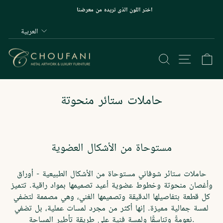
نتقل
اختر اللون الذي تريده من معرضنا
لى
*******وقفة
لمحتوى
اللغة
العربية
عرض
الشرائح
وق
 في الموقع
البحث
حاملات ستائر منحوتة
مستوحاة من الأشكال العضوية
حاملات ستائر شوفاني مستوحاة من الأشكال الطبيعية - أوراق
وأغصان منحوتة وخطوط عضوية أعيد تصميمها بمواد راقية. تتميز
كل قطعة بتفاصيلها الدقيقة وتصميمها الغني، وهي مصممة لتضفي
لمسة جمالية مميزة. إنها أكثر من مجرد لمسات عملية، بل تضفي
نعومةً وتناسقًا ولمسة فنية على طريقة تأطير المساحة.