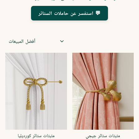
استفسر عن حاملات الستائر 💬
فئة
مثبتات ستائر جيجي
مثبتات ستائر كورديليا