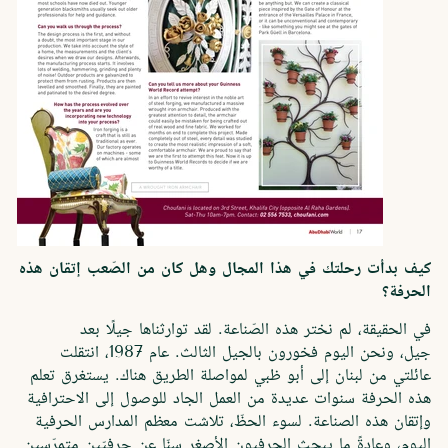
كيف بدأت رحلتك في هذا المجال وهل كان من الصّعب إتقان هذه
الحرفة؟
في الحقيقة، لم نختر هذه الصّناعة. لقد توارثناها جيلًا بعد
جيل، ونحن اليوم فخورون بالجيل الثالث. عام 1987، انتقلت
عائلتي من لبنان إلى أبو ظبي لمواصلة الطريق هناك. يستغرق تعلم
هذه الحرفة سنوات عديدة من العمل الجاد للوصول إلى الاحترافية
وإتقان هذه الصناعة. لسوء الحظّ، تلاشت معظم المدارس الحرفية
اليوم، وعادةً ما يبحث الحرفيون الأصغر سنّا عن حرفيّين متمرّسين