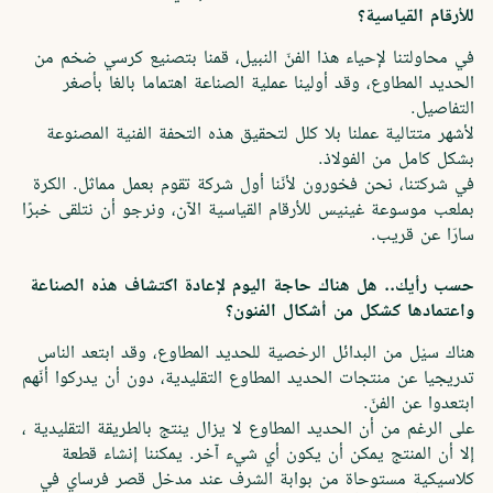
للأرقام القياسية؟
في محاولتنا لإحياء هذا الفنّ النبيل، قمنا بتصنيع كرسي ضخم من
الحديد المطاوع، وقد أولينا عملية الصناعة اهتماما بالغا بأصغر
التفاصيل.
لأشهر متتالية عملنا بلا كلل لتحقيق هذه التحفة الفنية المصنوعة
بشكل كامل من الفولاذ.
في شركتنا، نحن فخورون لأنّنا أول شركة تقوم بعمل مماثل. الكرة
بملعب موسوعة غينيس للأرقام القياسية الآن، ونرجو أن نتلقى خبرًا
سارّا عن قريب.
حسب رأيك.. هل هناك حاجة اليوم لإعادة اكتشاف هذه الصناعة
واعتمادها كشكل من أشكال الفنون؟
هناك سيْل من البدائل الرخصية للحديد المطاوع، وقد ابتعد الناس
تدريجيا عن منتجات الحديد المطاوع التقليدية، دون أن يدركوا أنّهم
ابتعدوا عن الفنّ.
على الرغم من أن الحديد المطاوع لا يزال ينتج بالطريقة التقليدية ،
إلا أن المنتج يمكن أن يكون أي شيء آخر. يمكننا إنشاء قطعة
كلاسيكية مستوحاة من بوابة الشرف عند مدخل قصر فرساي في