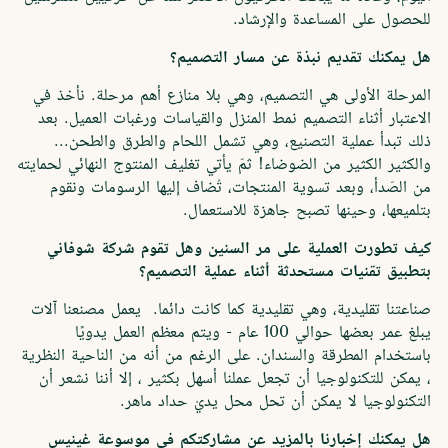
للحصول على المساعدة والإرشاد.
هل يمكنك تقديم نبذة عن مسار التصميم؟
المرحلة الأولى هي التصميم، وهي بلا منازع أهم مرحلة. نأخذ في
الاعتبار أثناء التصميم نمط المنزل والقياسات ورغبات العميل. بعد
ذلك تبدأ عملية التصنيع، وهي تشمل اللحام والطرق والطحن...
والكثير الكثير من الضوضاء! ثمّ يأتي تغليف المنتوج النهائي لحمايته
من الصّدأ، وبعد تسوية المنتجات، تُضاف إليها الرسومات ونقوم
بتلميعها، وحينها تصبح جاهزة للاستعمال.
كيف تطورت العملية على مر السنين وهل تقوم شركة شوفاني
بتطبيق تقنيات مستحدثة أثناء عملية التصميم؟
صناعتنا تقليدية، وهي تقليدية كما كانت دائما. يعمل مصنعنا آلات
يبلغ عمر بعضها حوالي 100 عام - ويتم معظم العمل يدويًا
باستخدام المطرقة والسندان. على الرغم من أنه من الناحية النظرية
، يمكن للتكنولوجيا أن تجعل عملنا أسهل بكثير ، إلا أننا نشعر أن
التكنولوجيا لا يمكن أن تحل محل يديْ حداد ماهر.
هل يمكنك إخبارنا بالمزيد عن مشاركتكم في موسوعة غينيس